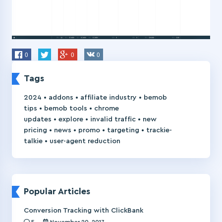
0
0
0
Tags
•
•
•
2024
addons
affiliate industry
bemob
•
•
tips
bemob tools
chrome
•
•
•
updates
explore
invalid traffic
new
•
•
•
•
pricing
news
promo
targeting
trackie-
•
talkie
user-agent reduction
Popular Articles
Conversion Tracking with ClickBank
5
November 20, 2017