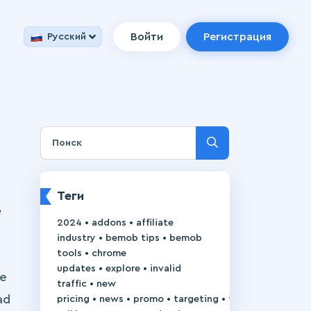
Войти
Регистрация
Русский
Теги
e
•
•
2024
addons
affiliate
•
•
industry
bemob tips
bemob
•
tools
chrome
•
•
updates
explore
invalid
se
•
traffic
new
ad
•
•
•
•
pricing
news
promo
targeting
trackie-