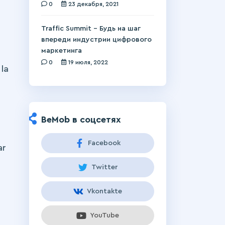
0
23 декабря, 2021
Traffic Summit – Будь на шаг
впереди индустрии цифрового
маркетинга
0
19 июля, 2022
la
BeMob в соцсетях
Facebook
ar
Twitter
Vkontakte
YouTube