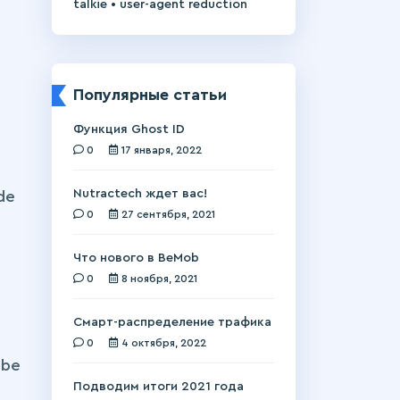
•
talkie
user-agent reduction
Популярные статьи
Функция Ghost ID
0
17 января, 2022
Nutractech ждет вас!
de
0
27 сентября, 2021
Что нового в BeMob
0
8 ноября, 2021
Смарт-распределение трафика
0
4 октября, 2022
ebe
Подводим итоги 2021 года