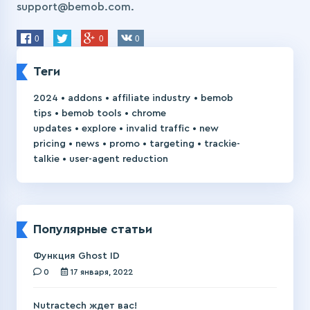
support@bemob.com.
0
0
0
Теги
•
•
•
2024
addons
affiliate industry
bemob
•
•
tips
bemob tools
chrome
•
•
•
updates
explore
invalid traffic
new
•
•
•
•
pricing
news
promo
targeting
trackie-
•
talkie
user-agent reduction
Популярные статьи
Функция Ghost ID
0
17 января, 2022
Nutractech ждет вас!