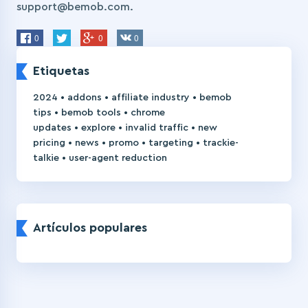
support@bemob.com.
0
0
0
Etiquetas
•
•
•
2024
addons
affiliate industry
bemob
•
•
tips
bemob tools
chrome
•
•
•
updates
explore
invalid traffic
new
•
•
•
•
pricing
news
promo
targeting
trackie-
•
talkie
user-agent reduction
Artículos populares