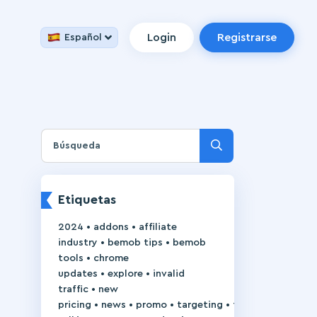
Login
Registrarse
Español
Etiquetas
•
•
2024
addons
affiliate
•
•
industry
bemob tips
bemob
•
tools
chrome
•
•
updates
explore
invalid
•
traffic
new
•
•
•
•
pricing
news
promo
targeting
trackie-