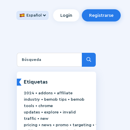
Login
Registrarse
Español
Etiquetas
•
•
2024
addons
affiliate
•
•
industry
bemob tips
bemob
•
tools
chrome
•
•
updates
explore
invalid
•
traffic
new
•
•
•
•
pricing
news
promo
targeting
trackie-