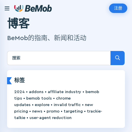
注册
博客
BeMob的指南、新闻和活动
标签
•
•
•
2024
addons
affiliate industry
bemob
•
•
tips
bemob tools
chrome
•
•
•
updates
explore
invalid traffic
new
•
•
•
•
pricing
news
promo
targeting
trackie-
•
talkie
user-agent reduction